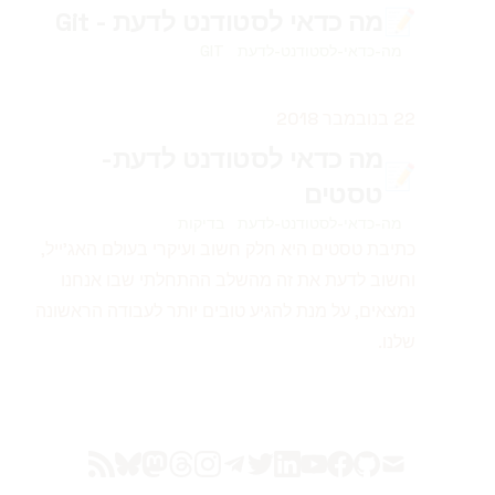
📝
מה כדאי לסטודנט לדעת - Git
מה-כדאי-לסטודנט-לדעת
GIT
פורסם ב
22 בנובמבר 2018
מה כדאי לסטודנט לדעת-
📝
טסטים
מה-כדאי-לסטודנט-לדעת
בדיקות
כתיבת טסטים היא חלק חשוב ועיקרי בעולם האג'ייל,
וחשוב לדעת את זה מהשלב ההתחלתי שבו אנחנו
נמצאים, על מנת להגיע טובים יותר לעבודה הראשונה
שלנו.
bluesky
mastodon
rss
threads
instagram
telegram
twitter
linkedin
youtube
facebook
github
mail