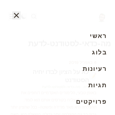
ראשי
מה-כדאי-לסטודנט-לדעת
בלוג
פורסם ב
4 באפריל 2019
רעיונות
לא על הציון לבדו יחיה
📝
הסטודנט
תגיות
קריירה
מה-כדאי-לסטודנט-לדעת
באופן טבעי, הלימודים האקדמיים דוחפים את
הסטודנט להצליח בקורסים אותם הוא לומד.
פרויקטים
ההצלחה היא מאד מדידה ופשוטה- ככל שהציון יותר
גבוה כך גם ההצלחה יותר גדולה. השאלה היא, האם