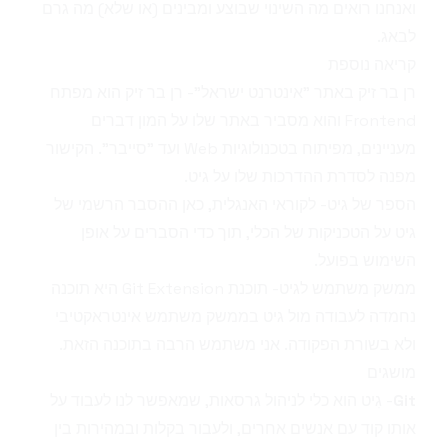
ואנחנו רואים מה השינוי שבוצע ומבינים (או שלא) מה גרם
לבאג.
קריאה נוספת
רן בר זיק באתר "אינטרנט ישראל"
- רן בר זיק הוא מפתח
Frontend והוא מסביר באתר שלו על המון דברים
מעניינים, מפיתוח בטכנולוגיות Web ועד "סייבר". הקישור
מפנה לסדרת ההדרכות שלו על גיט.
הספר של גיט
- לקוראי האנגלית, כאן ההסבר הרשמי של
גיט על הטכניקות של הכלי, תוך כדי הסברים על אופן
השימוש בפועל.
ממשק משתמש לגיט
- תוכנת Git Extension היא תוכנה
נחמדה לעבודה מול גיט בממשק משתמש אינטראקטיבי
ולא בשורת הפקודה. אני משתמש הרבה בתוכנה הזאת.
מושגים
Git
- גִיט הוא כלי לניהול גרסאות, שמאפשר לנו לעבוד על
אותו קוד עם אנשים אחרים, ולעבור בקלות ובמהירות בין