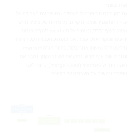
אחד בשני
גם כאן נכנס הסיפור של הענפים- נמשיך עם העבודה על
ענף הmaster שהזכרנו קודם. כל פיתוח של פיצ'ר חדש
נבצע בענף נפרד, ונשמור על הmaster כענף שאנחנו
יודעים שהקוד אצלו עובד. אם באמצע העבודה על הפיצ'ר
נדרשנו לתקן משהו אחר בקוד, נחזור חזרה לmaster
ונתחיל שוב ענף חדש, נתקן את השינוי הקטן ונחבר את
הענף החדש לmaster (פעולת merge). נחזור לענף
הפיצ'ר ונמשיך את העבודה על הפיצ'ר.