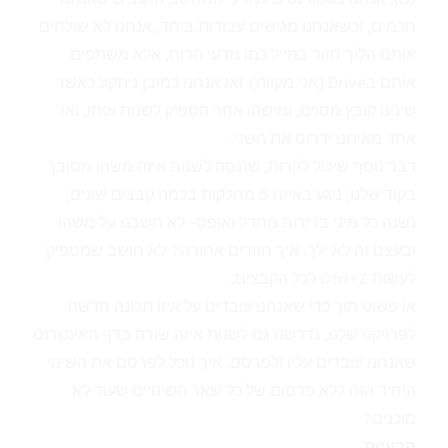
חכמים, וכשאנחנו מגישים עבודות ביחד, אנחנו לא שולחים
אותם הלוך חזור במייל כמו מדעי הרוח, אלא משתפים
אותם בDrive (אני מקווה). ואז אנחנו כמובן ניתקע כאשר
שינינו קובץ מסוים, ומישהו אחר הספיק לשנות אותו, ואז
אחד מאיתנו ידרוס את השני.
דבר נוסף שיכול לקרות, שננסה לשנות איזה משהו מסובך
בקוד שלנו, ניגע באיזה 5 מחלקות בכמה קבצים שונים,
נשנה כל מיני ברירות מחדל ואופס- לא חשבנו על משהו
ובעצם זה לא ילך. איך חוזרים אחורה? לא חושב שמספיק
לעשות Ctrl+Z לכל הקבצים..
או פשוט תוך כדי שאנחנו עובדים על איזו תכונה חדשה
לפרויקט שלנו, נדרשנו גם לשנות איזה שורה בדף האינטרנט
שאנחנו עובדים עליו ולפרסם. איך נוכל לפרסם את השינוי
היחיד הזה ללא פרסום של כל שאר השינויים שעוד לא
מוכנים?
הבעיות