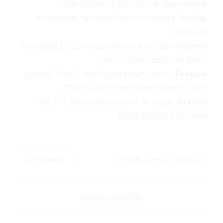
גרסאות שונות של הקוד לצורך משימות שונות.
GitHub
- גִיטהָאבּ הוא אתר לשיתוף קוד שמתבסס על
תוכנת גיט.
Commit
- קוֹמִיט היא הפעולה הבסיסית בGit, שאומר לכלי
לשמור את המצב הנוכחי כגרסה.
Feature
- תכונה. משמש אותנו לתיאור "יכולת" מסוימת.
למשל- "ווטסאפ הוסיפו פיצ'ר חדש, וי כחול".
Branch
- מצביע על Commit מסוים בגיט. או ביותר
אנושי- רצף קומיטים כלשהו.
דיון בטוויטר
•
צפייה ב-GitHub
Load Comments