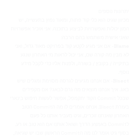
יתרונות נוספים
מכיוון שגיט הוא כלי קוד פתוח, ומאוד נפוץ בתעשייה, יש
המון יכולות ואפשרויות לביצוע בתוכנה. אני אזכיר אפשרויות
שאני אישית משתמש בהם הרבה:
Blame
- אם אני מגיע לקטע קוד בפרויקט מאוד גדול, ואני
לא מבין מה קורה שם, אני יכול לראות מי האחרון שנגע
בתיקייה / בקובץ / בשורה, ולפנות אליו כדי לקבל מידע
נוסף.
Bisect
- אם אנחנו מגיעים לגרסה מסוימת ומגלים שיש
באג. איך אנחנו מוצאים מה גרם לבאג? אם מקפידים
שבכל Commit הקוד יתקמפל, אפשר לעשות חיפוש בינארי
בעזרת Bisect. אנחנו אומרים לו מה הCommit הטוב
האחרון שאנחנו זוכרים, וגיט מעביר אותנו כל פעם
לCommit באמצע הדרך ושואל אותנו אם הוא טוב או רע.
בסוף גיט אומר לנו מה הCommit הראשון שבו יש שגיאה,