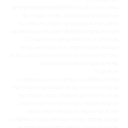
בשונה מהרבה תוכנות לניהול גרסאות, ששומרות
שינויים
שנעשו מגרסה לגרסה (למשל- שורה 3 בקובץ file.f
נמחקה, שורה 8 בקובץ my.file נוספה), גיט שומר בכל
פעם את ה
גרסה הנוכחית
של הקובץ. מכיוון שגיט שם דגש
על מהירות, היכולת הזאת מאפשרת לגיט לעבור בין
הגרסאות השמורות בקלות, כי כל גרסה פשוט שמורה
במסד הנתונים, בעוד שתוכנות אחרות יצטרכו לעבור על כל
ה
שינויים
שהם שמרו ולעשות אותם מחדש.
איך זה עובד?
הפעולה הבסיסית בגיט נקראת
Commit
, והיא הפקודה
שבעצם אומרת לגיט- קח את הסטטוס הנוכחי ושמור אותו
כגרסה. הייחודיות של גיט מתגלה גם פה, כשהסדר של
הגרסאות לא נשמר בצורה ליניארית כפי שהיינו מצפים,
אלא כל קומיט מקשר את עצמו רק לקומיט שלפניו.
למה זה מיוחד?
כי בצורה הזאת אנחנו מקבלים את ה
פיצ'ר
אולי הכי עיקרי בגיט- ה
ענפים
. בגלל שגיט לא מחליט על