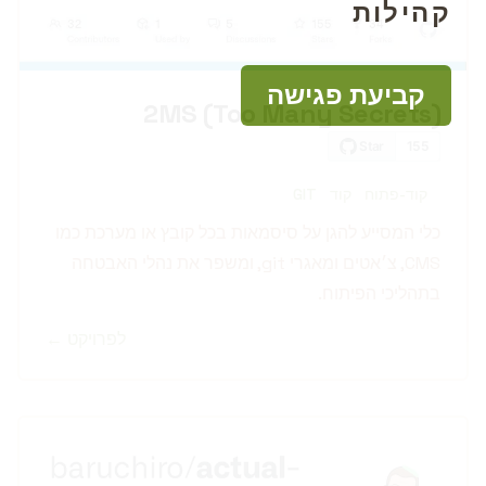
קהילות
קביעת פגישה
2MS (Too Many Secrets)
קוד-פתוח
קוד
GIT
כלי המסייע להגן על סיסמאות בכל קובץ או מערכת כמו
CMS, צ׳אטים ומאגרי git, ומשפר את נהלי האבטחה
בתהליכי הפיתוח.
לפרויקט ←