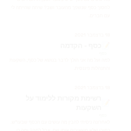
לחסוך כסף שנשפך מהעובר ושב? שיחה שהייתה לי
עם חברים.
פורסם ב
18 בדצמבר 2021
📝
כסף - הקדמה
כסף
למה ועל מה אני הולך לדבר בנושא של כסף, השקעות
והתנהלות פיננסית.
פורסם ב
18 בדצמבר 2021
רשימת מקורות ללימוד על
📝
השקעות
כסף
לאחרונה ניסיתי להבין מה עושים עם הכסף שבעו"ש.
כמובן שלא משאירים אותו שם. אבל למה? ומה כן