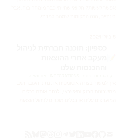
אפשר לעשות? הלוואי שהייתי כבר מומחה בזה, אבל
בינתיים, הנה המקומות שמהם למדתי.
פורסם ב
5 ביולי 2021
כספיון: תוכנה חברתית לניהול
📝
מעקב אחרי ההוצאות
וההכנסות שלנו
קוד-פתוח
כסף
INTEGRATIONS
אוטומציה
איך למשוך בצורה אוטומטית את נתוני העובר ושב
מחשבונות הבנק והאשראי, ולנתח אותם בכלים
המועדפים עלינו או בכלים מוכרים לניהול הוצאות
bluesky
mastodon
rss
threads
instagram
telegram
twitter
linkedin
youtube
facebook
github
mail