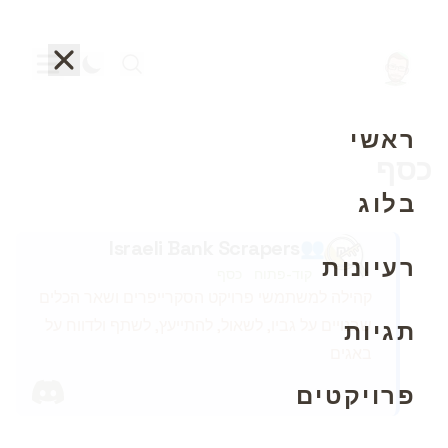
ראשי
כסף
בלוג
Israeli Bank Scrapers
👥
רעיונות
קוד-פתוח
כסף
קהילה למשתמשי פרויקט הסקרייפרים ושאר הכלים
שבנויים על גביו, לשאול, להתייעץ, לשתף ולדווח על
תגיות
באגים
discord
פרויקטים