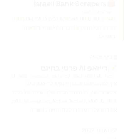
Israeli Bank Scrapers
📦
קוד-פתוח
כסף
ספריית קוד פתוח המספקת כלים לגישה אוטומטית
למידע מכל הבנקים וחברות האשראי הגדולות
בישראל.
פורסם ב
8 ביוני 2025
📝
רייזאפ AI פרטי בחינם
כסף
SELF-HOSTED
קוד-פתוח
אוטומציה
N8N
AI
איך להקים אלטרנטיבה חינמית לרייזאפ, כולל
אוטומציה וAI, על השרת הביתי שלך. שילוב של כלים
פתוחים: Moneyman, Actual Budget, MCP וn8n,
עם דגש על פרטיות ושליטה מלאה בנתונים.
פורסם ב
22 בינואר 2022