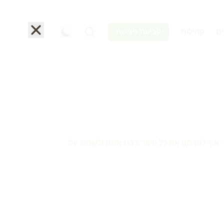
ים
קהילות
קביעת פגישה
ריך מעשי לשילוב Prettier בפרויקט גדול בלי להרוס את git blame - איך לפרמט את כל הקוד בבת אחת ולשמור על