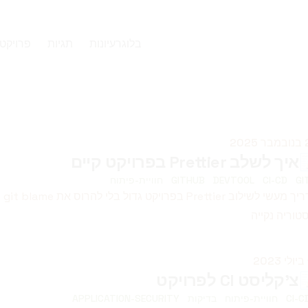
בלוג
רעיונות
תגיות
פרויקט
סם ב
202
איך לשלב Prettier בפרויקט קיים
GI
CI-CD
DEVTOOL
GITHUB
חוויית-פיתוח
מד
טוריה נקייה
סם ב
צ'קליסט CI לפרויקט
CI-C
חוויית-פיתוח
בדיקות
APPLICATION-SECURITY