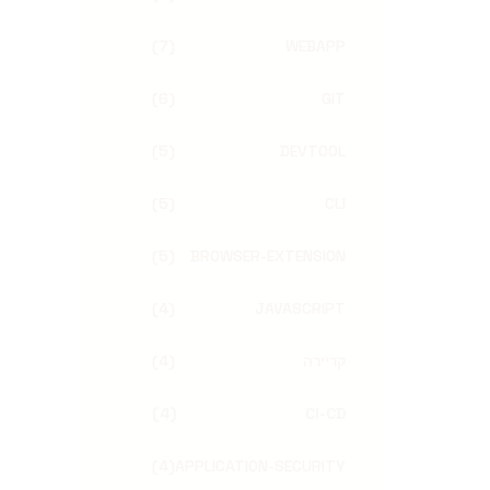
(
7
)
WEBAPP
(
6
)
GIT
(
5
)
DEVTOOL
(
5
)
CLI
(
5
)
BROWSER-EXTENSION
(
4
)
JAVASCRIPT
קריירה
)
4
(
(
4
)
CI-CD
(
4
)
APPLICATION-SECURITY