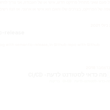
 פעם שאני מתחיל פרויקט חדש, אישי או של העבודה, אני צריך להיזכר
ה של הפרויקט, בצרכים שלו והאם הוא אישי או ארגוני. אז הנה רשימ
סם ב
20
c-release
og with semantic-release, in Github repo with Github
סם ב
מה כדאי לסטודנט לדעת- CI/CD
ה-כדאי-לסטודנט-לדעת
CI-CD
בדיקות