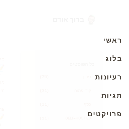
ברוך אודם
ראשי
בלוג
פור
20 בנובמבר 5
כל הפוסטים
📝
רעיונות
T
רעיון
)
25
(
היס
קוד-פתוח
)
21
(
תגיות
כסף
)
11
(
פור
19 ביולי 2023
פרויקטים
📝
(
11
)
SELF-HOSTED
D