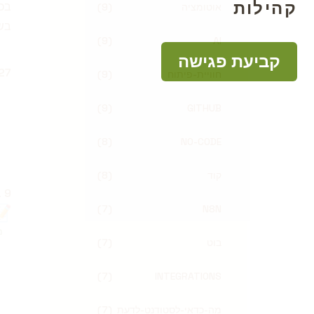
קהילות
בכל
אוטומציה
)
9
(
בשפ
(
9
)
AI
קביעת פגישה
פור
27 ביולי 21
חוויית-פיתוח
)
9
(
(
9
)
GITHUB
(
8
)
NO-CODE
קוד
)
8
(
פור
9 בדצמבר 2018
📝
(
7
)
N8N
מ
בוט
)
7
(
(
7
)
INTEGRATIONS
מה-כדאי-לסטודנט-לדעת
)
7
(