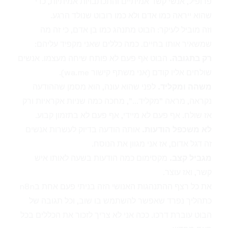
פרופיל, אנשי קשר אמיתיים והתכתבויות אמיתיות, כדי
שהוא ייראה כמו אדם ולא כמו רובוט שנולד הרגע.
וזה מוביל לעיקר: הבוט מתנהג כמו בן אדם, כי זה מה
שמשאיר אותו בחיים. כמה כללים שאני מקפיד עליהם:
רק בתגובה.
הבוט אף פעם לא פותח שיחה מעצמו. אנשים
שולחים אליו קודם (אני משתף קישור wa.me).
משהה ומקליד.
לפני שהוא עונה, הוא מסמן שההודעה
נקראה, מראה "מקליד...", מחכה כמה שניות אקראיות ורק
אז שולח. אף פעם לא מיידי, אף פעם לא בתזמון קבוע.
לא משכפל הודעות.
אותה הודעה בדיוק לעשרות אנשים
זה דגל אדום, אז אני מגוון את הנוסח.
מגביל קצב.
מקסימום כמה הודעות בשעה לאותו איש
קשר, ואז עוצר.
את כל רצף ההתנהגות האנושי הזה בניתי פעם אחת בn8n
כתהליך נפרד שאפשר להשתמש בו שוב, וכל תגובה של
הבוט עוברת דרכו. ככה אני לא צריך לזכור את הכללים בכל