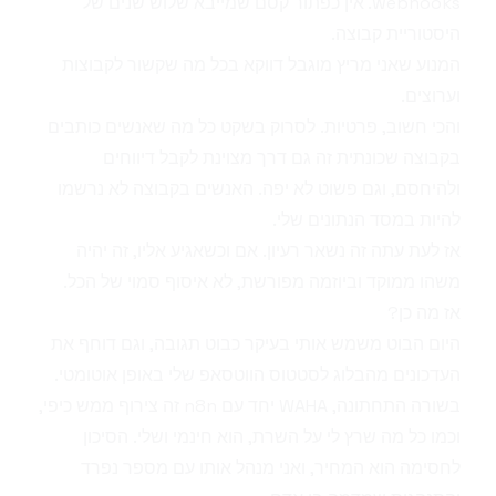
webhooks. אין כפתור קסם שמייבא שלוש שנים של
היסטוריית קבוצה.
המנוע שאני מריץ מוגבל דווקא בכל מה שקשור לקבוצות
וערוצים.
והכי חשוב, פרטיות. לסרוק בשקט כל מה שאנשים כותבים
בקבוצה שכונתית זה גם דרך מצוינת לקבל דיווחים
ולהיחסם, וגם פשוט לא יפה. האנשים בקבוצה לא נרשמו
להיות במסד הנתונים שלי.
אז לעת עתה זה נשאר רעיון. אם וכשאגיע אליו, זה יהיה
משהו ממוקד וביוזמה מפורשת, לא איסוף סמוי של הכל.
אז מה כן?
היום הבוט משמש אותי בעיקר כבוט תגובה, וגם דוחף את
העדכונים מהבלוג לסטטוס הווטסאפ שלי באופן אוטומטי.
בשורה התחתונה, WAHA יחד עם n8n זה צירוף ממש כיפי,
וכמו כל מה שרץ לי על השרת, הוא חינמי ושלי. הסיכון
לחסימה הוא המחיר, ואני מנהל אותו עם מספר נפרד