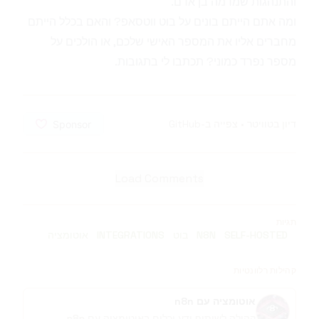
והתנהגות שמדמה בן אדם.
ומה אתם הייתם בונים על בוט ווטסאפ? והאם בכלל הייתם
מחברים אליו את המספר האישי שלכם, או הולכים על
מספר נפרד כמוני? תכתבו לי בתגובות.
דיון בטוויטר
•
צפייה ב-GitHub
Load Comments
תגיות
SELF-HOSTED
N8N
בוט
INTEGRATIONS
אוטומציה
קהילות רלוונטיות
אוטומציה עם n8n
קהילה לשיתוף ידע וכלים באוטומציה עם n8n