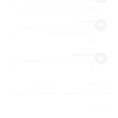
whatsapp
אוטוטיוזדיי
מקצועני האוטומציה משתפים ידע וכלים מעשיים. כי
באוטומציה אין מקום לטעויות!
whatsapp
Self Hosted
קהילה לשיתוף ידע וניסיון בנושאי self hosting
whatsapp
המאמר הקודם
המאמר הבא
לתת לAI לבנות אוטומציות
אוטומציות בארגון:
דטרמיניסטיות עם n8n וMCP
הטכנולוגיה היא החלק הקל
חזרה לבלוג ←