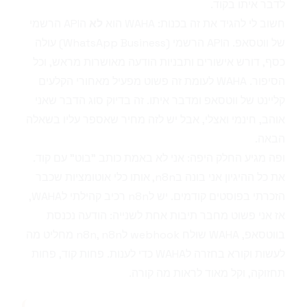
לדבר איתו בקוד.
חשוב לי להגיד את זה בכנות: WAHA הוא
לא
הAPI הרשמי
של ווטסאפ. הAPI הרשמי (WhatsApp Business) עולה
כסף, דורש אישורים ותבניות הודעה מאושרות מראש, וכל
הסיפור. WAHA לעומת זה פשוט מפעיל מאחורי הקלעים
קליינט של ווטסאפ ומדבר איתו. זה בדיוק סוג הדבר שאני
אוהב, חינמי ואצלי, אבל יש לזה מחיר שאספר עליו בשאלה
הבאה.
ופה מגיע החלק היפה: אני לא באמת כותב "בוט" עם קוד.
את כל ההיגיון אני בונה ב
n8n
, אותו כלי אוטומציות שכבר
הזכרתי בפוסטים קודמים. יש לn8n רכיב קהילתי לWAHA,
אז אני פשוט מחבר תיבות אחת לשנייה: הודעה נכנסת
בווטסאפ, WAHA שולח webhook לn8n, n8n מחליט מה
לעשות וקורא בחזרה לWAHA כדי לענות. פחות קוד, פחות
תחזוקה, וקל מאוד לראות מה קורה.