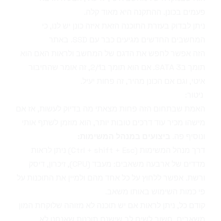
פעמים בכונן. ההתקנה היא מאוד קלה.
ניתן לבדוק בעזרת התוכנה
הזאת
איזה כונן יש לנו, כי
המחשבים החדשים מגיעים כבר עם SSD.
באתר
הזה
אפשר לחפש את הדגם של המחשב ולראות האם הוא
תומך בSATA 3. אם הוא תומך ב2/1, זה אומר שהחיבור
איטי, וגם אם הכונן מהיר, זה פחות יעיל.
ניטור:
האמת שבתחום הזה פחות מצאתי מה בדיוק לעשות, אז אם
מישהו מכיר עוד דרכים טובות יותר, הוא מוזמן לשתף אותי
ונוסיף פה.
ביצועים במנהל המשימות:
דרך מנהל המשימות (Ctrl + shift + Esc) ניתן לראות
מדדים של ארבעה משאבים: מעבד (CPU), זיכרון, דיסק
ורשת. אפשר ללחוץ על כל אחד מהם ולמיין את התוכנות על
פי כמות השימוש באותו משאב.
קודם כל, ניתן לראות אם יש תוכנה לא מזוהה שלוקחת המון
משאבים. חשוב לשים לב שישנם תוכנות שאנחנו לא