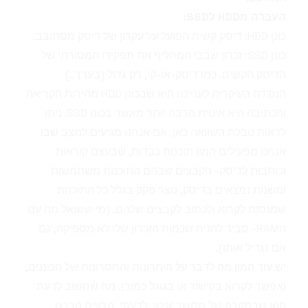
העברה מHDD לSSD:
כונן HDD
: דיסק קשיח הפועל על עקרון של דיסק מסתובב.
כונן SSD
: זכרון שבבי המחליף את תפקידו המסורתי של
הדיסק הקשיח. כמו דיסק-או-קי, רק גדול (בערך..)
הנקודה העיקרית לענייננו היא שבכונן HDD מהירות הקריאה
והכתיבה היא איטית הרבה יותר מאשר בכונן SSD. ניתן
לראות טבלת השוואה
כאן
. אם אנחנו מגיעים למצב שבו
אנחנו מפעילים המון תוכנות כבדות, שבעצם קוראות
וכותבות לדיסק- הקבצים שבהם התוכנות משתמשות
ומשנות נמצאים בדיסק, נוצר פקק בגלל כל התוכנות
שמנסות לקרוא ולכתוב לקבצים שלהם. (מי ששואל מה עם
הRAM- סביר להניח שכמות הזכרון שלו לא מספיקה, גם
אם נגדיל אותו).
יש עוד המון מה לדבר על היתרונות והחסרונות של הכוננים,
ואפשר לקרוא בקישור או בגוגל כמובן. מה שחשוב לדעת
הוא שבמקרה של מחשב איטי, לדעתי, הבעיה הרבה