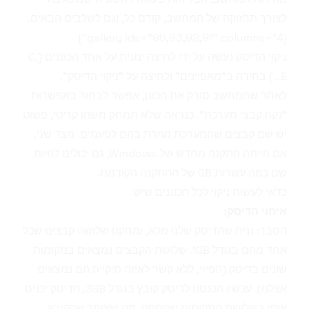
לצורך תחזוקה של המחשב, קודם כל, וגם לשלבים הבאים.
[gallery ids="96,93,92,91" columns="4"]
ניקוי הדיסק נעשה על ידי לחיצה ימנית על אחד הכוננים (C,
E...) בחירה ב"מאפיינים" ולחיצה על "ניקוי הדיסק".
לאחר שהמחשב סורק את הכונן, אפשר לבחור באפשרות
"נקה קבצי מערכת". כנראה שלא תמחק משהו קריטי, פשוט
יש שם קבצים שהמערכת נעזרת בהם לפעמים. מצד שני,
אם הייתה התקנה מחדש של Windows, גם יכולים להיות
שם כמה עשרות GB של ההתקנה הקודמת.
כדאי לעשות ניקוי לכל הכוננים שיש.
איחוי הדיסק:
הסבר: נניח שהדיסק שלנו מלא, ומחקנו שלושה קבצים שכל
אחד מהם בגודל 1GB. שלושת הקבצים נמצאים במקומות
שונים בדיסק (הפיזי, ללא קשר לאיזה תיקייה הם נמצאים
אצלנו). עכשיו הכנסנו לדיסק קובץ בגודל 3GB, הדיסק יכניס
אותו בשלושת המקומות שהתפנו, מה שאומר שהקובץ