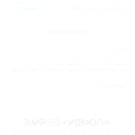
דיון בטוויטר
•
צפייה ב-GitHub
Load Comments
תגיות
המאמר הקודם
המאמר הבא
איך תופרים רצועה לנשק
חישוב כמות שעות בין תאריכים באקסל
חזרה לבלוג ←
bluesky
mastodon
rss
threads
instagram
telegram
twitter
linkedin
youtube
facebook
github
mail
ברוך
•
©
•
ברוך אודם - אוטומציה של תהליכים עסקיים