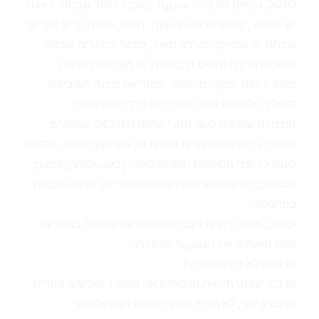
למשל, גם אם לא צריך Types בשביל לזכור שבתוך
user
יש
ו
, לפעמים יש מקרים
user.password
user.name
שבהם יש אובייקט מורכב מאוד, למשל במקרים שבהם
מושכים הרבה נתונים מNoSQL, או מקבלים תשובה
בREST API. במקרים כאלה, לזכור את מבנה האובייקט,
לטייל בו ולהוציא ממנו נתונים זה כבר ממש קשה.
חוצמיזה שלכולנו קשה אחרי שהתרגלנו לIDE שמשלים
אותנו לגבי איזה פונקציות זמינות על אובייקט מסוים, פתאום
לקבל כל מיני השלמות חלקיות כאלה (בVSCode), וכמובן,
ללכת לבדוק בפונקציה את מבנה האובייקט שהוא מקבלת
בפרמטר.
וכמובן, אנחנו רוצים לקבל התראות על שגיאות במקרים
שלא תואמים את הTypes שהגדרנו.
אז למה לא TypeScript
אז כמו שאמרתי, את הויכוחים אני משאיר לאנשים אחרים.
מהנסיון שלי, לא תמיד אפשר פשוט לקום ולעבור