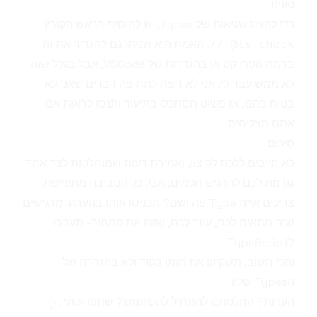
טעינו.
כדי להציג שגיאות של Types, יש להוסיף בראש הקובץ
. האמת היא שניתן גם להגדיר את זה
// @ts-check
ברמת הפרויקט או בהגדרות של VSCode, אבל בגלל שזה
לא ממש עבד לי, אני לא רוצה לתת פה דברים שאני לא
בטוח בהם, אז פשוט תסתכלו
בתיעוד
ותנסו לראות אם
אתם מצליחים.
סיכום
לא חייבים ללכת לקיצון, ואמירת דעות שמוחלטות לצד אחד
גורמת לכם להרגיש חכמים, אבל כל הסביבה מתעייפת.
צריכים איזה Type פה ושם? תכניסו אותו בהערה. מרגישים
שזה מתאים לכם, עוזר לכם, שווה את המחיר- תעברו
לTypeScript.
והכי חשוב, תשקיעו את הזמן בקוד ולא בהגדרה של
הTypes שלו!
הערות? החלטתם להתחיל להשתמש? שתפו אותי :-)