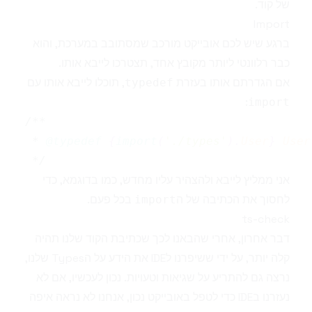
של קוד.
Import
ברגע שיש לכם אובייקט מורכב שמסתובב במערכת, והוא
כבר רלוונטי ליותר מקובץ אחד, תצטרכו לייבא אותו.
אם הגדרתם אותו בעזרת
, תוכלו לייבא אותו עם
typedef
:
import
 * 
@typedef
{
import
(
'./types'
)
.
User
}
User
 */
אני ממליץ לייבא ולהצהיר עליו מחדש, כמו בדוגמא, כדי
לחסוך את הכתיבה של ה
בכל פעם.
import
ts-check
דבר אחרון, אחרי שהבאנו לכך שכתיבת הקוד שלנו תהיה
קלה יותר, על ידי ששיפרנו לIDE את הידע על הTypes שלנו,
נרצה גם להתריע על שגיאות וטעויות. נכון לעכשיו, אם לא
נעזרנו בIDE כדי לטפל באובייקט נכון, אנחנו לא נראה איפה