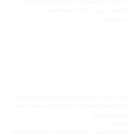
להיחשב כTS, אז VSCode ישתמש בכלי הTS שלו כדי
להבין את הTypes ולתת לנו הצעות והערות.
זה נראה ככה:
 * 
@param
{
number
}
a
 * 
@param
{
number
}
b
 * 
@returns
{
number
}
 */
function
add
(
a
,
 b
)
{
return
 a 
+
}
כהרגלי, אני לא הולך להיכנס עמוק לתוך נושאים שאפשר
בקלות לשאול את גוגל או לבדוק
בתיעוד
, אז אנחנו נתמקד
רק בכמה עקרונות:
Syntax
אז מכיוון שהTypes לא משולבים בקוד, יש שילוב של תיעוד