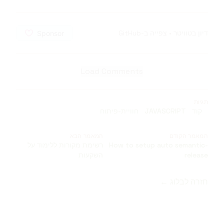
דיון בטוויטר
•
צפייה ב-GitHub
Load Comments
תגיות
קוד
JAVASCRIPT
חוויית-פיתוח
המאמר הקודם
המאמר הבא
How to setup auto semantic-
רשימת מקורות ללימוד על
release
השקעות
חזרה לבלוג ←