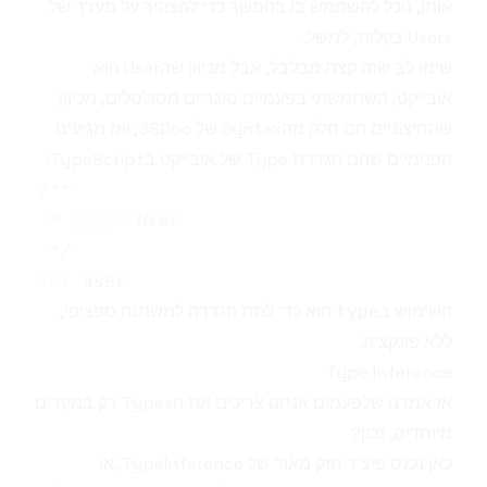
אותו, נוכל להשתמש בו בהמשך כדי להצהיר על מערך של
Users בקלות, למשל.
שימו לב שזה קצת מבלבל, אבל מכיוון שהUser הוא
אובייקט, השתמשתי בפעמיים סוגריים מסולסלים, מכיוון
שהחיצוניים הם חלק מהSyntax של JSDoc, ואז מגיעים
הפנימיים שהם הגדרת Type של אובייקט בTypeScript.
 * 
@type
 */
let
השימוש ב
הוא כדי לתת הגדרה למשתנה ספציפי,
type
ללא פונקציה.
Type Inference
אז אמרנו שלפעמים אנחנו צריכים את הTypes רק במקרים
מיוחדים, נכון?
כאן נכנס פיצ'ר חזק מאוד של TypeInference, או