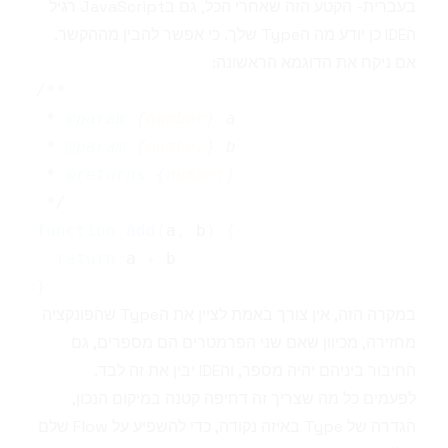
בעברית- הקטע הזה שאחרי הכל, גם בJavaScript רגיל
הIDE כן יודע מה הType שלך. כי אפשר להבין מההקשר.
אם ניקח את הדוגמא הראשונה:
 * 
@param
{
number
}
a
 * 
@param
{
number
}
b
 * 
@returns
{
number
}
 */
function
add
(
a
,
 b
)
{
return
 a 
+
}
במקרה הזה, אין צורך באמת לציין את הType שהפונקציה
מחזירה, מכיוון שאם שני הפרמטרים הם מספרים, גם
החיבור ביניהם יהיה מספר, והIDE יבין את זה לבד.
לפעמים כל מה שצריך זה דחיפה קטנה במיקום הנכון,
הגדרה של Type באיזה נקודה, כדי להשפיע על Flow שלם