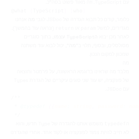
עם TypeScript. וזה מאוד פשוט בסה"כ.
@what 
{
TypeScript
}
[
who
]
כלומר, קודם כל תבוא הגדרה של JSDoc לגבי
מה
אנחנו
מגדירים, למשל
או
(ונראה עוד בהמשך).
return
param
לאחר מכן יבוא
הTypeScript עצמו
, בתוך סוגריים
מסולסלים, ובסוף, תלוי ב"
מה
", יכול לבוא עוד משתנה
שמכוון למקום הנכון.
מה
מלבד מה שראינו בדוגמא הראשונה, על פרמטר ותוצאה
של פונקציה, יש עוד שני סוגים עיקריים של הגדרת Types
עם JSDoc.
 * 
@typedef
{
{
name
:
 string
,
 password
:
 num
 */
ה
משמש אותנו להגדרה של Type חדש, והוא
typedef
לא חייב להיות צמוד לפונקציה או לקוד אחד. אחרי שהגדרנו