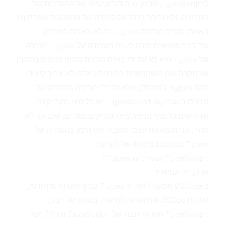
לTypeScript, מכיוון שזה דורש שינוי של ההגדרות של
הסביבה, ולא נדבר בכלל על למידה של טכנולוגיה אחרת (נו
באמת, סה"כ הגדרת Types, זה לא באמת למידה).
עוד דבר שאישית קורה לי, זה העבודה על Types. הגדרה
של Types היא לא על ידי בניית מבנים מונחי עצמים (כמובן
שבמקרה שכן משתמשים במבנים כאלה, לא צריך ליצור
להם Types במיוחד), אלא על ידי הגדרה מיוחדת של
מבנים בTypeScript Syntax. יש כל מיני מקרי קצה
שדורשים כל מיני מניפולציות וטריקים מוזרים, ואם אני לא
נזהר, אני מוצא את עצמי מעביר את הזמן בהגדרה של
Types במקום במימוש של לוגיקה.
Types without TypeScript?
אז כן, זה אפשרי!
בVSCode אפשר להגדיר Types בתוך הערות מיוחדות,
הערות
JSDoc
שמיועדות לתיעוד. בסופו של דבר,
TypeScript הוא הרחבה של JavaScript וכל JS יכול