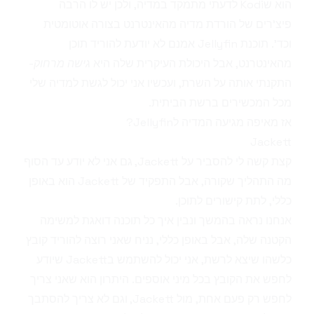
הוא שKodi לדעתי מתמקד במדיה, ולכן יש לו הרבה
פיצ'רים של הורדת מדיה מהאינטרנט בצורה אוטומטית
וכד'. תוכנת
Jellyfin
אמנם לא יודעת להוריד תוכן
מהאינטרנט, אבל היכולת העיקרית שלה היא
גישה מרחוק
-
התקנתי אותה על השרת, ועכשיו אני יכול לגשת למדיה שלי
מכל המכשירים ברשת הביתית.
אז מאיפה מגיעה המדיה ל
Jellyfin
?
Jackett
קצת קשה לי להסביר על
Jackett
, גם אני לא יודע עד הסוף
מה התהליך שקורה, אבל התפקיד של
Jackett
הוא באופן
כללי, לתת קישורים לתוכן.
אנחנו נראה בהמשך ונבין איך כל תוכנה דואגת למשימה
הקטנה שלה, אבל באופן כללי, נניח שאני רוצה להוריד קובץ
כלשהו שיצא לרשת, אני יכול להשתמש ב
Jackett
שיודע
לחפש את הקובץ בכל מיני אוספים. היתרון הוא שאני צריך
לחפש רק פעם אחת, מול
Jackett
, וגם לא צריך להסתבך