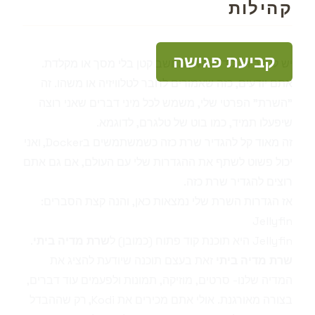
קהילות
קביעת פגישה
יש לי בבית, ליד הWiFi, מחשב קטן בלי מסך או מקלדת.
אתם יודעים, כזה שאמורים לחבר לטלוויזיה או משהו. זה
"השרת" הפרטי שלי, משמש לכל מיני דברים שאני רוצה
שיפעלו תמיד, כמו בוט של טלגרם, לדוגמא.
זה מאוד קל להגדיר שרת כזה כשמשתמשים ב
Docker
, ואני
יכול פשוט לשתף את ההגדרות שלי עם העולם, אם גם אתם
רוצים להגדיר שרת כזה.
אז הגדרות השרת שלי נמצאות
כאן
, והנה קצת הסברים:
Jellyfin
Jellyfin
היא תוכנת קוד פתוח (כמובן) ל
שרת מדיה ביתי
.
שרת מדיה ביתי
זאת בעצם תוכנה שיודעת להציג את
המדיה שלנו- סרטים, מוזיקה, תמונות ולפעמים עוד דברים,
בצורה מאורגנת. אולי אתם מכירים את Kodi, רק שההבדל