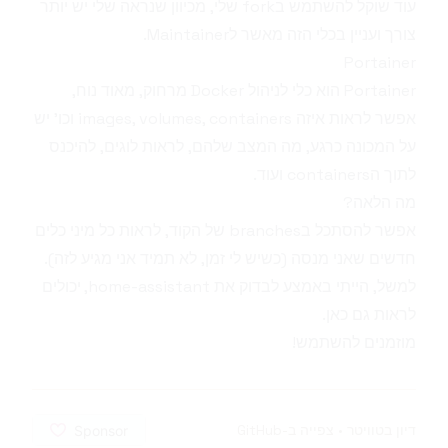
עוד שוקל להשתמש בfork שלי, מכיוון שנראה שלי יש יותר
צורך ועניין בכלי הזה מאשר לMaintainer.
Portainer
Portainer
הוא כלי לניהול Docker מרחוק, מאוד נוח,
אפשר לראות איזה images, volumes, containers וכו' יש
על המכונה כרגע, מה המצב שלהם, לראות לוגים, להיכנס
לתוך הcontainers ועוד.
מה הלאה?
אפשר להסתכל ב
branches
של הקוד, לראות כל מיני כלים
חדשים שאני מנסה (כשיש לי זמן, לא תמיד אני מגיע לזה).
למשל, הייתי באמצע לבדוק את
home-assistant
, יכולים
לראות גם
כאן
.
מוזמנים להשתמש!
דיון בטוויטר
•
צפייה ב-GitHub