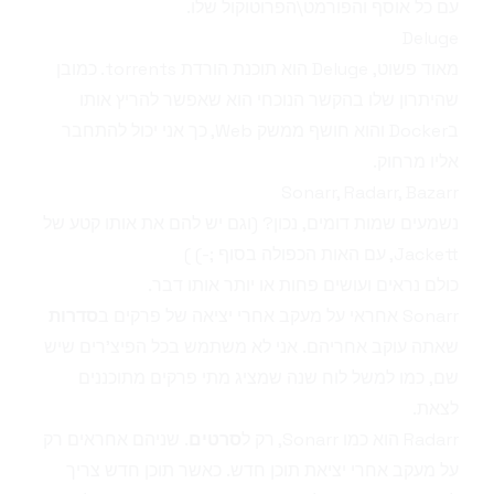
עם כל אוסף והפורמט\הפרוטוקול שלו.
Deluge
מאוד פשוט,
Deluge
הוא תוכנת הורדת torrents. כמובן
שהיתרון שלו בהקשר הנוכחי הוא שאפשר להריץ אותו
בDocker והוא חושף ממשק Web, כך אני יכול להתחבר
אליו מרחוק.
Sonarr, Radarr, Bazarr
נשמעים שמות דומים, נכון? (וגם יש להם את אותו קטע של
Jackett
, עם האות הכפולה בסוף ;-) )
כולם נראים ועושים פחות או יותר אותו דבר.
Sonarr
אחראי על מעקב אחרי יציאה של פרקים ב
סדרות
שאתה עוקב אחריהם. אני לא משתמש בכל הפיצ'רים שיש
שם, כמו למשל לוח שנה שמציג מתי פרקים מתוכננים
לצאת.
Radarr
הוא כמו
Sonarr
, רק ל
סרטים
. שניהם אחראים רק
על מעקב אחרי יציאת תוכן חדש. כאשר תוכן חדש צריך