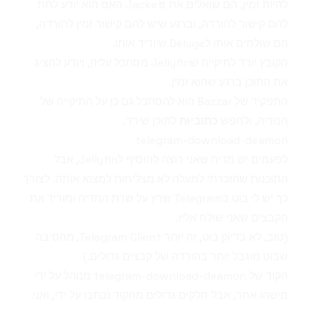
להיות זמין, הם שואלים את
Jackett
האם הוא יודע לתת
להם קישור להורדה, וברגע שיש להם קישור זמין להורדה,
הם שולחים אותו ל
Deluge
שיוריד אותו.
הקובץ יורד לתיקייה ש
Jellyfin
מסתכל עליה, ויודע להציג
את התוכן ברגע שהוא זמין.
התפקיד של
Bazzar
הוא להסתכל גם כן על התיקייה של
המדיה, ולחפש
כתוביות
לתוכן שירד.
telegram-download-deamon
לפעמים יש מדיה שאני רוצה להוסיף ל
Jellyfin
, אבל
התוכנות שהזכרתי למעלה לא מצליחות למצוא אותה. לצורך
כך יש לי בוט ב
Telegram
שרץ על שרת המדיה ומוריד את
הקבצים שאני שולח אליו.
(טוב, לא בדיוק בוט, זה יותר Telegram Client, מהסיבה
שבוט מוגבל יותר בהורדה של קבצים גדולים.)
הקוד של
telegram-download-deamon
מנוהל על ידי
מישהו אחר, אבל חלקים גדולים מהקוד נכתבו על ידי, ואני