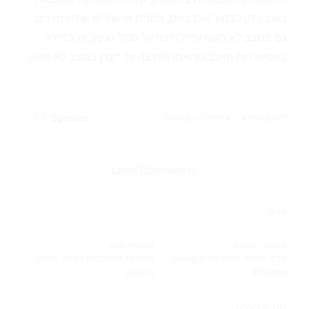
בענן. ניתן לבחור אלבומים, אמנים או שירים שיהיו זמינים
גם במצב לא מקוון ע"י לחיצה על סמל הנעץ, או בחירה
באפשרויות האלבוםהאמן ולחיצה על "זמין במצב לא מקוון.
דיון בטוויטר
•
צפייה ב-GitHub
Load Comments
תגיות
המאמר הקודם
המאמר הבא
גיבוי וניהול תמונות- Google
פעולות מומלצות לפינוי מקום
Photos
במחשב
חזרה לבלוג ←