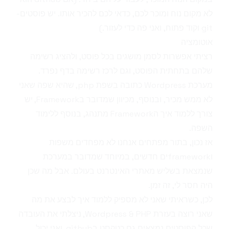
לא מקום נוח ומוכר לכם, כדאי לכם להכיר אותו. יש פוסטים-
git
ו
קוד פתוח
, ואני פה כדי לעזור.)
אוטומציה
רציתי אפשרות לסמן מושגים בכל פוסט, ולהציג רשימה
שלהם בתחתית הפוסט, וגם לרכז רשימה ב
דף נפרד
.
מערכת Wordpress כתובה בשפת php, שהיא שפה שאני
לא ממש מכיר, ובנוסף, מכיוון שמדובר
בFramework
, יש
צורך ללמוד איך הFramework מתנהג, בנוסף ללימוד
השפה.
אז נכון, בתור מפתחים אנחנו לא מפחדים משפות
וframeworkים חדשים, במיוחד שמדובר במערכת
שנמצאת בשליש מאתרי האינטרנט בעולם. אבל מה שכן
היה חסר לי, זה זמן.
לכן, כשראיתי שאני לא מספיק ללמוד איך לבצע את מה
שאני רוצה בעזרת Wordpress & PHP, ניצלתי את העובדה
שכל הפוסטים נמצאים גם כטקסט בgithub, ואני יכול