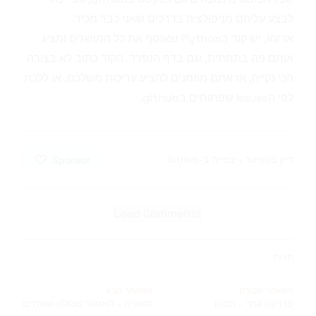
לבצע עליהם מניפולציה בדרכים שאני כבר מכיר.
אז זהו,
יש קוד בPython
שאוסף את כל המושגים ומציג
אותם פה בתחתית, וגם ב
דף הנפרד
. הקוד כתוב לא בצורה
הכי נקייה, אז אתם מוזמנים להציע עריכות משלכם, או ללכת
לפי ה
Issues שפתוחים בgithub
.
דיון בטוויטר
•
צפייה ב-GitHub
Load Comments
תגיות
המאמר הקודם
המאמר הבא
פרויקט גמר - תכנון
השגרה - האתגר שכולנו שוכחים