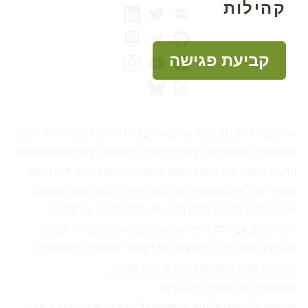
קהילות
linkedin
twitter
mail
mastodon
telegram
github
קביעת פגישה
instagram
youtube
facebook
bluesky
threads
אני מפתח תוכנה, וכבר שנים אני בונה מערכות שמורידות חיכוך
מהעבודה. בהתחלה לצוותי פיתוח, והיום גם לעסקים ולעצמאים.
הרעיון פשוט: אם משהו דורש שתזכרו לעשות אותו ידנית, הוא
בסוף ייפול. אז במקום זה אני בונה תהליכים שרצים מעצמם.
אני עובד הרבה עם כלים כמו n8n וקוד פתוח, ומחבר AI
לתהליכים, אבל רק איפה שהוא באמת עוזר. בצורה אמינה
שעובדת אותו דבר כל פעם, ולא "קסם" שנשבר בלי שתדעו
למה. הדאטה והאוטומציות נשארות שלכם.
אוטומציה של תהליכים עסקיים
אני עוזר לעסקים ולאנשים פרטיים להפוך עבודה ידנית וחוזרת